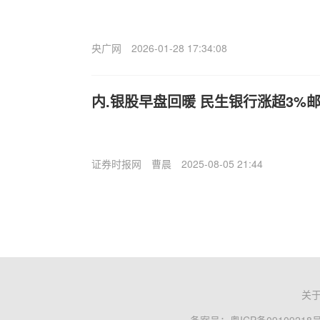
央广网
2026-01-28 17:34:08
内.银股早盘回暖 民生银行涨超3%
证券时报网
曹晨
2025-08-05 21:44
关