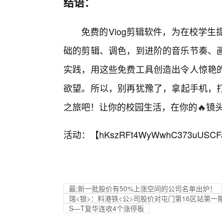
结语：
免费的Vlog剪辑软件，为在校学
础的剪辑、调色，到进阶的音乐节奏、
实践，用这些免费工具创造出令人惊艳的
欲望。所以，别再犹豫了，拿起手机，打
之旅吧！让你的校园生活，在你的🔥镜
活动：【
hKszRFt4WyWwhC373uUSCF
最;新一批股价有50%上涨空间的公司名单出炉！
瑞<银>：料港铁<公>司股价对屯门第16区站第
S—T复华连收4个涨停板